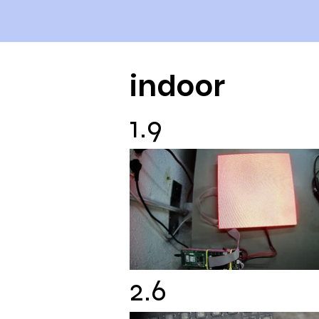
indoor
1.9
2.6