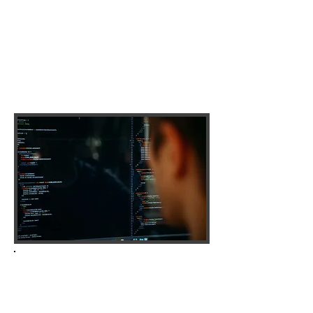
PRIVACY
Quali dati trattiamo?
Come raccogliamo i dati, perché li trattiamo?
É obbligatorio conferire i dati, cosa accade se non
vengono conferiti?
COOKIE POLICY
Il cookie è un piccolo file di testo contenente una certa
quantità di informazioni scambiato tra un sito internet
ed il tuo terminale.