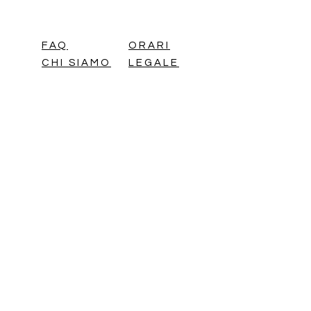
FAQ
ORARI
CHI SIAMO
LEGALE
Piazzale Chiavris 4
33100 Udine,
UD,
Italia
+39 0432
1845350
+39 0432
1845356
+39 375
5195387
info@dmassistenza.co
m