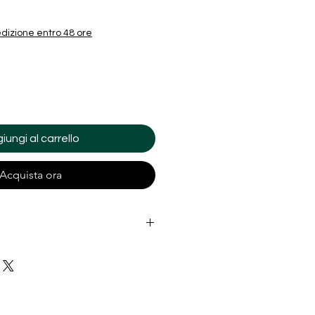
dizione entro 48 ore
iungi al carrello
Acquista ora
ER
2 A2402 A2404
A2341 A2406 A2408