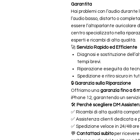
Garantita
Hai problemi con l’audio durante 
l’audio basso, distorto o comple
essere l’altoparlante auricolare 
centro specializzato nella riparaz
esperti e ricambi di alta qualità.
🚀
Servizio Rapido ed Efficiente
Diagnosi e sostituzione dell’a
tempi brevi.
Riparazione eseguita da tecnic
Spedizione e ritiro sicuro in tutt
🔒
Garanzia sulla Riparazione
Offriamo una
garanzia fino a 6 
iPhone 12, garantendo un servizio
🛠
Perché scegliere DM Assiste
✅ Ricambi di alta qualità compati
✅ Assistenza clienti dedicata e 
✅ Spedizione veloce in 24/48 ore
💬
Contattaci subito
per ricevere 