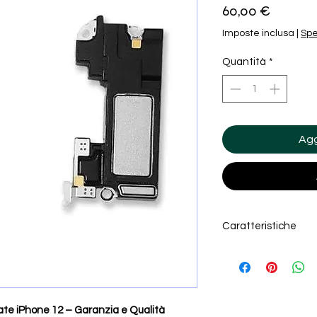
Prezzo
60,00 €
Imposte inclusa
|
Spe
Quantità
*
Agg
Caratteristiche
ALTOPARLANTE SPEAK
PER APPLE
IPHONE 12 A2403 A217
IPHONE 12 PRO A2407 
te iPhone 12 – Garanzia e Qualità