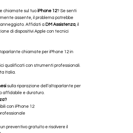
le chiamate sul tuo
iPhone 12
? Se senti
tamente assente, il problema potrebbe
danneggiato. Affidati a
DM Assistenza
, il
ione di dispositivi Apple con tecnici
ltoparlante chiamate per iPhone 12 in
i qualificati con strumenti professionali.
a Italia.
mesi
sulla riparazione dell’altoparlante per
 affidabile e duraturo.
nza?
bili con iPhone 12
professionale
un preventivo gratuito e risolvere il