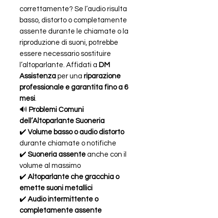
correttamente? Se l’audio risulta
basso, distorto o completamente
assente durante le chiamate o la
riproduzione di suoni, potrebbe
essere necessario sostituire
l’altoparlante. Affidati a
DM
Assistenza
per una
riparazione
professionale e garantita fino a 6
mesi
.
🔊
Problemi Comuni
dell’Altoparlante Suoneria
✔️
Volume basso o audio distorto
durante chiamate o notifiche
✔️
Suoneria assente
anche con il
volume al massimo
✔️
Altoparlante che gracchia o
emette suoni metallici
✔️
Audio intermittente o
completamente assente