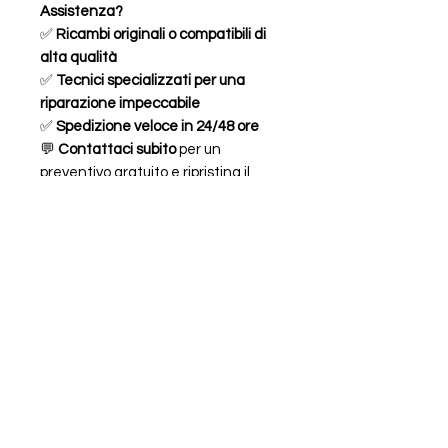
Assistenza?
✅
Ricambi originali o compatibili di
alta qualità
✅
Tecnici specializzati per una
riparazione impeccabile
✅
Spedizione veloce in 24/48 ore
💬
Contattaci subito
per un
preventivo gratuito e ripristina il
design e la funzionalità del tuo
iPhone 11 Pro Max!
FAQ
ORARI
CHI SIAMO
LEGALE
Piazzale Chiavris 4