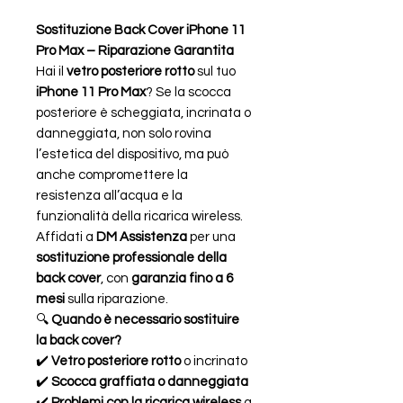
Sostituzione Back Cover iPhone 11
Pro Max – Riparazione Garantita
Hai il
vetro posteriore rotto
sul tuo
iPhone 11 Pro Max
? Se la scocca
posteriore è scheggiata, incrinata o
danneggiata, non solo rovina
l’estetica del dispositivo, ma può
anche compromettere la
resistenza all’acqua e la
funzionalità della ricarica wireless.
Affidati a
DM Assistenza
per una
sostituzione professionale della
back cover
, con
garanzia fino a 6
mesi
sulla riparazione.
🔍
Quando è necessario sostituire
la back cover?
✔️
Vetro posteriore rotto
o incrinato
✔️
Scocca graffiata o danneggiata
✔️
Problemi con la ricarica wireless
a