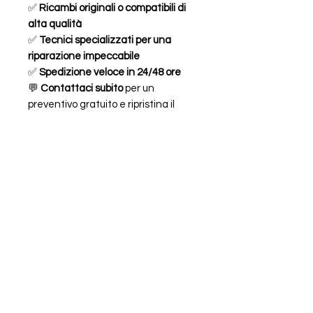
✅
Ricambi originali o compatibili di
alta qualità
✅
Tecnici specializzati per una
riparazione impeccabile
✅
Spedizione veloce in 24/48 ore
💬
Contattaci subito
per un
preventivo gratuito e ripristina il
design e la funzionalità del tuo
iPhone 14!
FAQ
ORARI
CHI SIAMO
LEGALE
Piazzale Chiavris 4
33100 Udine,