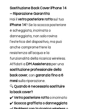
Sostituzione Back Cover iPhone 14
– Riparazione Garantita
Hai il
vetro posteriore rotto
sul tuo
iPhone 14
? Se la scocca posteriore
è scheggiata, incrinata o
danneggiata, non solo rovina
l’estetica del dispositivo, ma può
anche compromettere la
resistenza all’acqua e la
funzionalità della ricarica wireless.
Affidati a
DM Assistenza
per una
sostituzione professionale della
back cover
, con
garanzia fino a 6
mesi
sulla riparazione.
🔍
Quando è necessario sostituire
la back cover?
✔️
Vetro posteriore rotto
o incrinato
✔️
Scocca graffiata o danneggiata
✔️
Problemi con la ricarica wireless
a