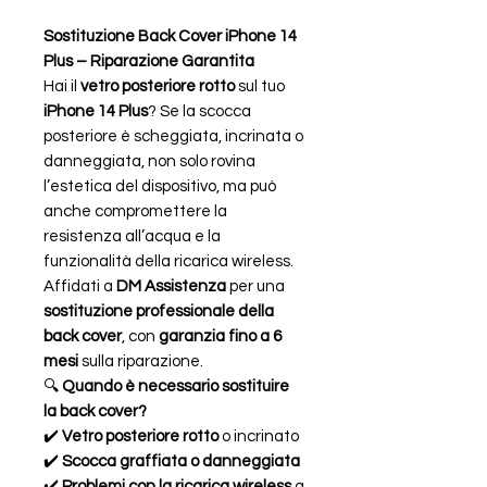
Sostituzione Back Cover iPhone 14
Plus – Riparazione Garantita
Hai il
vetro posteriore rotto
sul tuo
iPhone 14 Plus
? Se la scocca
posteriore è scheggiata, incrinata o
danneggiata, non solo rovina
l’estetica del dispositivo, ma può
anche compromettere la
resistenza all’acqua e la
funzionalità della ricarica wireless.
Affidati a
DM Assistenza
per una
sostituzione professionale della
back cover
, con
garanzia fino a 6
mesi
sulla riparazione.
🔍
Quando è necessario sostituire
la back cover?
✔️
Vetro posteriore rotto
o incrinato
✔️
Scocca graffiata o danneggiata
✔️
Problemi con la ricarica wireless
a