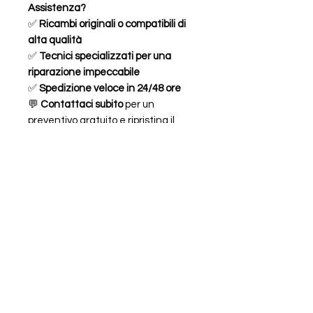
Assistenza?
✅
Ricambi originali o compatibili di
alta qualità
✅
Tecnici specializzati per una
riparazione impeccabile
✅
Spedizione veloce in 24/48 ore
💬
Contattaci subito
per un
preventivo gratuito e ripristina il
design e la funzionalità del tuo
iPhone 14 Plus!
FAQ
ORARI
CHI SIAMO
LEGALE
Piazzale Chiavris 4