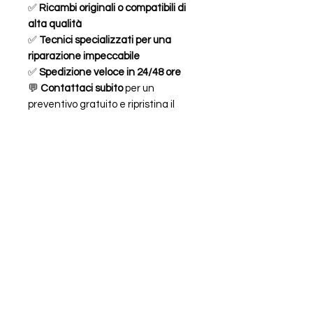
✅
Ricambi originali o compatibili di
alta qualità
✅
Tecnici specializzati per una
riparazione impeccabile
✅
Spedizione veloce in 24/48 ore
💬
Contattaci subito
per un
preventivo gratuito e ripristina il
design e la funzionalità del tuo
iPhone XS!
FAQ
ORARI
CHI SIAMO
LEGALE
Piazzale Chiavris 4
33100 Udine,