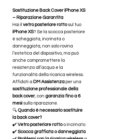
Sostituzione Back Cover iPhone XS
– Riparazione Garantita
Hai il
vetro posteriore rotto
sul tuo
iPhone XS
? Se la scocca posteriore
è scheggiata, incrinata o
danneggiata, non solo rovina
l’estetica del dispositivo, ma può
anche compromettere la
resistenza all’acqua e la
funzionalità della ricarica wireless.
Affidati a
DM Assistenza
per una
sostituzione professionale della
back cover
, con
garanzia fino a 6
mesi
sulla riparazione.
🔍
Quando è necessario sostituire
la back cover?
✔️
Vetro posteriore rotto
o incrinato
✔️
Scocca graffiata o danneggiata
✔️
Problemi con la ricarica wireless
a