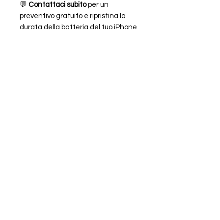
💬
Contattaci subito
per un
preventivo gratuito e ripristina la
durata della batteria del tuo iPhone
13 in modo rapido ed economico!
FAQ
ORARI
CHI SIAMO
LEGALE
Piazzale Chiavris 4
33100 Udine,
UD,
Italia
+39 0432
1845350
+39 0432
1845356