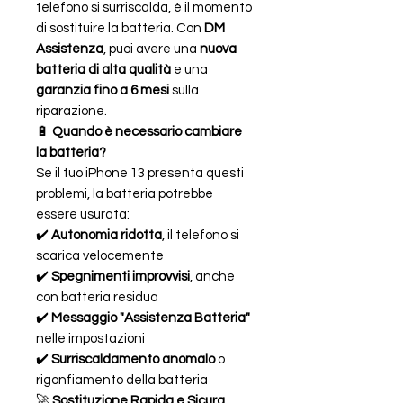
telefono si surriscalda, è il momento
di sostituire la batteria. Con
DM
Assistenza
, puoi avere una
nuova
batteria di alta qualità
e una
garanzia fino a 6 mesi
sulla
riparazione.
🔋
Quando è necessario cambiare
la batteria?
Se il tuo iPhone 13 presenta questi
problemi, la batteria potrebbe
essere usurata:
✔️
Autonomia ridotta
, il telefono si
scarica velocemente
✔️
Spegnimenti improvvisi
, anche
con batteria residua
✔️
Messaggio "Assistenza Batteria"
nelle impostazioni
✔️
Surriscaldamento anomalo
o
rigonfiamento della batteria
🚀
Sostituzione Rapida e Sicura