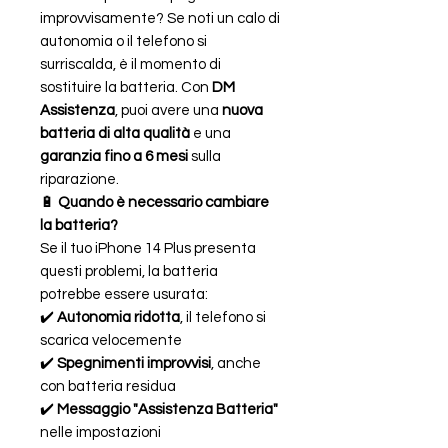
improvvisamente? Se noti un calo di
autonomia o il telefono si
surriscalda, è il momento di
sostituire la batteria. Con
DM
Assistenza
, puoi avere una
nuova
batteria di alta qualità
e una
garanzia fino a 6 mesi
sulla
riparazione.
🔋
Quando è necessario cambiare
la batteria?
Se il tuo iPhone 14 Plus presenta
questi problemi, la batteria
potrebbe essere usurata:
✔️
Autonomia ridotta
, il telefono si
scarica velocemente
✔️
Spegnimenti improvvisi
, anche
con batteria residua
✔️
Messaggio "Assistenza Batteria"
nelle impostazioni