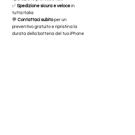
✅
Spedizione sicura e veloce
in
tutta Italia
💬
Contattaci subito
per un
preventivo gratuito e ripristina la
durata della batteria del tuo iPhone
14 Plus in modo rapido ed
economico!
FAQ
ORARI
CHI SIAMO
LEGALE
Piazzale Chiavris 4
33100 Udine,
UD,
Italia
+39 0432