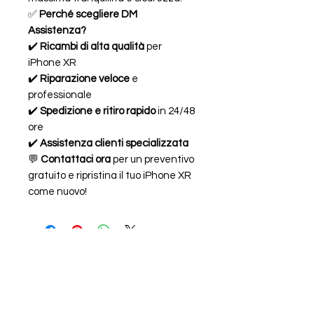
✅
Perché scegliere DM
Assistenza?
✔️
Ricambi di alta qualità
per
iPhone XR
✔️
Riparazione veloce
e
professionale
✔️
Spedizione e ritiro rapido
in 24/48
ore
✔️
Assistenza clienti specializzata
💬
Contattaci ora
per un preventivo
gratuito e ripristina il tuo iPhone XR
come nuovo!
FAQ
ORARI
CHI SIAMO
LEGALE