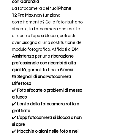
con Garanzia
La fotocamera del tuo
iPhone
12 Pro Max
non funziona
correttamente? Se le foto risultano
sfocate, la fotocamera non mette
a fuoco o l’app si blocca, potresti
aver bisogno di una sostituzione del
modulo fotografico. Affidati a
DM
Assistenza
per una
riparazione
professionale con ricambi di alta
qualità
, garantita fino a
6 mesi
.
📸
Segnali di una Fotocamera
Difettosa
✔️
Foto sfocate o problemi di messa
a fuoco
✔️
Lente della fotocamera rotta o
graffiata
✔️
L’app fotocamera si blocca o non
si apre
✔️
Macchie o aloni nelle foto e nei