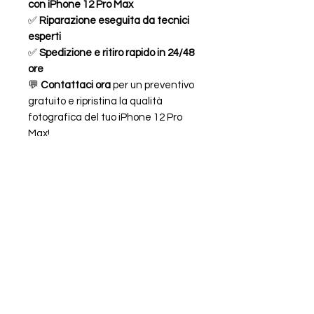
con iPhone 12 Pro Max
✅
Riparazione eseguita da tecnici
esperti
✅
Spedizione e ritiro rapido in 24/48
ore
💬
Contattaci ora
per un preventivo
gratuito e ripristina la qualità
fotografica del tuo iPhone 12 Pro
Max!
Caratteristiche
FOTOCAMERA POSTERIORE
821-03441-01 821-02634-06
COMPATIBILE PER APPLE
IPHONE 12 PRO MAX A2411 A2342 A2410
FAQ
ORARI
A2412
CHI SIAMO
LEGALE