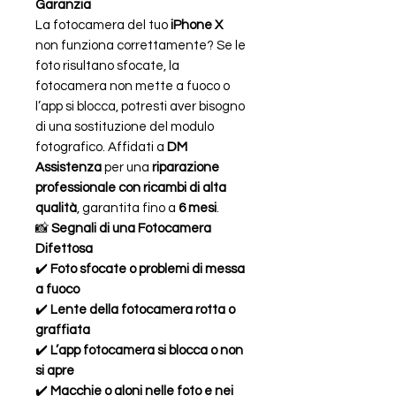
Garanzia
La fotocamera del tuo
iPhone X
non funziona correttamente? Se le
foto risultano sfocate, la
fotocamera non mette a fuoco o
l’app si blocca, potresti aver bisogno
di una sostituzione del modulo
fotografico. Affidati a
DM
Assistenza
per una
riparazione
professionale con ricambi di alta
qualità
, garantita fino a
6 mesi
.
📸
Segnali di una Fotocamera
Difettosa
✔️
Foto sfocate o problemi di messa
a fuoco
✔️
Lente della fotocamera rotta o
graffiata
✔️
L’app fotocamera si blocca o non
si apre
✔️
Macchie o aloni nelle foto e nei