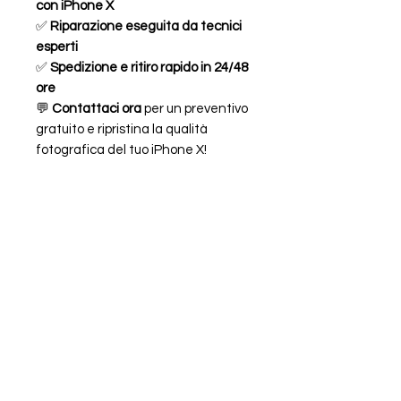
con iPhone X
✅
Riparazione eseguita da tecnici
esperti
✅
Spedizione e ritiro rapido in 24/48
ore
💬
Contattaci ora
per un preventivo
gratuito e ripristina la qualità
fotografica del tuo iPhone X!
Caratteristiche
FOTOCAMERA POSTERIORE
PER APPLE
IPHONE X A1865 A1901 A1902
FAQ
ORARI
CHI SIAMO
LEGALE