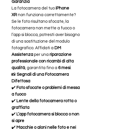
Garanzia
La fotocamera del tuo
iPhone
XR
non funziona correttamente?
Se le foto risultano sfocate, la
fotocamera non mette a fuoco o
l’app si blocca, potresti aver bisogno
di una sostituzione del modulo
fotografico. Affidati a
DM
Assistenza
per una
riparazione
professionale con ricambi di alta
qualità
, garantita fino a
6 mesi
.
📸
Segnali di una Fotocamera
Difettosa
✔️
Foto sfocate o problemi di messa
a fuoco
✔️
Lente della fotocamera rotta o
graffiata
✔️
L’app fotocamera si blocca o non
si apre
✔️
Macchie o aloni nelle foto e nei