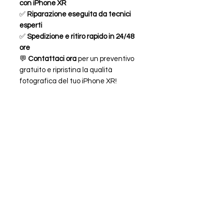
con iPhone XR
✅
Riparazione eseguita da tecnici
esperti
✅
Spedizione e ritiro rapido in 24/48
ore
💬
Contattaci ora
per un preventivo
gratuito e ripristina la qualità
fotografica del tuo iPhone XR!
Caratteristiche
FOTOCAMERA POSTERIORE PRINCIPALE
BACK CAMERA
12MP
PER APPLE
IPHONE XR A1984 A2105 A2106 A2107
FAQ
ORARI
A2108
CHI SIAMO
LEGALE