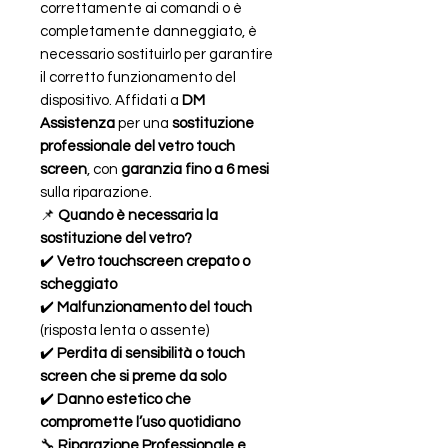
correttamente ai comandi o è
completamente danneggiato, è
necessario sostituirlo per garantire
il corretto funzionamento del
dispositivo. Affidati a
DM
Assistenza
per una
sostituzione
professionale del vetro touch
screen
, con
garanzia fino a 6 mesi
sulla riparazione.
📌
Quando è necessaria la
sostituzione del vetro?
✔️
Vetro touchscreen crepato o
scheggiato
✔️
Malfunzionamento del touch
(risposta lenta o assente)
✔️
Perdita di sensibilità o touch
screen che si preme da solo
✔️
Danno estetico che
compromette l’uso quotidiano
🔧
Riparazione Professionale e