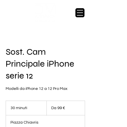
Sost. Cam
Principale iPhone
serie 12
Modelli da iPhone 12 a 12 Pro Max
Da
99
30 minuti
3
Da 99 €
euro
0
m
Piazza Chiavris
i