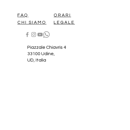
FAQ
ORARI
CHI SIAMO
LEGALE
Piazzale Chiavris 4
33100 Udine,
UD,
Italia
+39 0432
1845350
+39 0432
1845356
+39 375
5195387
info@dmassistenza.co
m