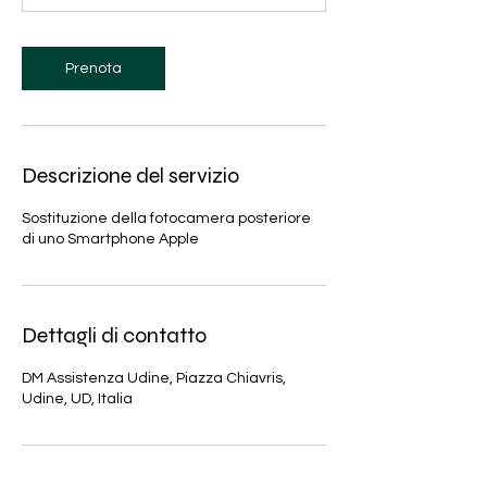
n
u
t
Prenota
i
Descrizione del servizio
Sostituzione della fotocamera posteriore
di uno Smartphone Apple
Dettagli di contatto
DM Assistenza Udine, Piazza Chiavris,
Udine, UD, Italia